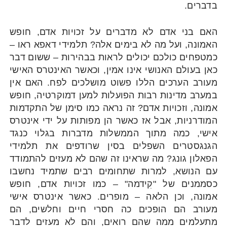
בדברים.
האם בני אדם לא מדברים על זכויות אדם, חופש
האמונה, ועל מה לא בימים אלה? תלמידי דאפא ראו –
כמטפחים כולכם יכולים לראות בבהירות – ששום דבר
כאן בעולם האנושי אינו אמין, וכאשר האינטרס האישי
מעורב הערכים הללו פשוט מושלכים לפח. האם אין
במערב מדינות רבות הפועלות למען דמוקרטיה, חופש
אמונה, וזכויות אדם? זה נראה כמו סימן של התקדמות
המודרניות, אבל אז כאשר הן מפותות על ידי אינטרס
אישי, כמה מתוך הממשלות מדברות בגלוי כנגד
הגנגסטרים השפלים בסין שרודפים את תלמידי
הפאלון גונג? מה שראינו זה שהם לא מעזים להתמודד
עם הנושא, למרות שתחומים רבים שתמיד נחשבו
כסממנים של "קִידמה" – כמו זכויות אדם, חופש
אמונה, וכן הלאה – מופרים. כאשר אינטרס אישי
מעורב הם הופכים כה חסרי חיים וחלשים, הם
מתעלמים ממה שהם רואים, והם לא מעזים לדבר