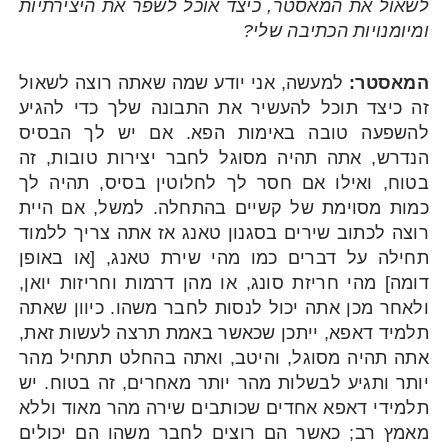
לשאול את המאסטר, כיצד אוכל לשפר את היצירתיות
ומיומנויות הכתיבה שלי?
המאסטר:
למעשה, אני יודע שמה שאתה רוצה לשאול
זה כיצד תוכל להעשיר את התבונה שלך כדי להגיע
להשפעה טובה באימות הפא. אם יש לך הבסיס
הנדרש, אתה תהיה מסוגל לחבר יצירות טובות, זה
בטוח, ואילו אם חסר לך לחלוטין בסיס, תהיה לך
כמות מסוימת של קשיים בהתחלה. למשל, אם היית
רוצה לכתוב שירים בסגנון טאנג אז אתה צריך ללמוד
תחילה על דברים כמו מהי שירת טאנג, [או באופן
דומה] מהי חריזת סונג, או מהן דרמות וחריזות יואן,
ולאחר מכן אתה יכול לנסות לחבר משהו. כיוון שאתה
תלמיד דאפא, ייתכן שכאשר באמת תרצה לעשות זאת,
אתה תהיה מסוגל, והיטב, ואתה בהחלט תתחיל מהר
יותר ותגיע לבשלות מהר יותר מאחרים, זה בטוח. יש
תלמידי דאפא אחדים שכותבים שירה מהר מאוד וללא
מאמץ רב; כאשר הם רוצים לחבר משהו הם יכולים