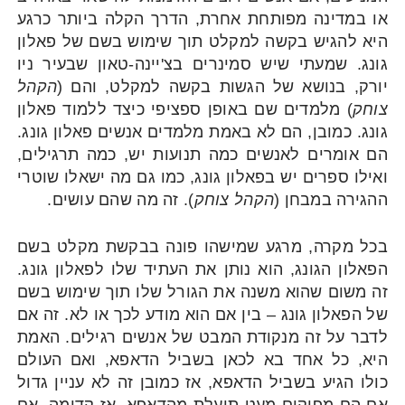
או במדינה מפותחת אחרת, הדרך הקלה ביותר כרגע
היא להגיש בקשה למקלט תוך שימוש בשם של פאלון
גונג. שמעתי שיש סמינרים בצ'יינה-טאון שבעיר ניו
יורק, בנושא של הגשות בקשה למקלט, והם (
הקהל
צוחק
) מלמדים שם באופן ספציפי כיצד ללמוד פאלון
גונג. כמובן, הם לא באמת מלמדים אנשים פאלון גונג.
הם אומרים לאנשים כמה תנועות יש, כמה תרגילים,
ואילו ספרים יש בפאלון גונג, כמו גם מה ישאלו שוטרי
ההגירה במבחן (
הקהל צוחק
). זה מה שהם עושים.
בכל מקרה, מרגע שמישהו פונה בבקשת מקלט בשם
הפאלון הגונג, הוא נותן את העתיד שלו לפאלון גונג.
זה משום שהוא משנה את הגורל שלו תוך שימוש בשם
של הפאלון גונג – בין אם הוא מודע לכך או לא. זה אם
לדבר על זה מנקודת המבט של אנשים רגילים. האמת
היא, כל אחד בא לכאן בשביל הדאפא, ואם העולם
כולו הגיע בשביל הדאפא, אז כמובן זה לא עניין גדול