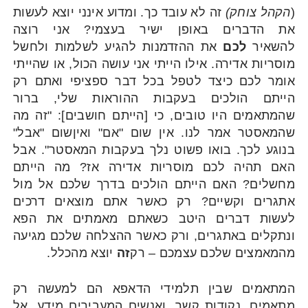
(
הקהל צוחק)
זה לא עובד כך. ומדוע אינני יוצא לעשות
את הדברים באופן ישיר בעצמי? אני רוצה
להשאיר
לכם
את ההזדמנות להגיע לשלמות ולחשל
מוסריות אדירה. אילו הייתי אני עושה הכול, או שהייתי
אומר לכם כיצד לטפל בכל דבר ספציפי ואתם רק
הייתם הולכים בעקבות ההוראות שלי, ברור
שהמתאמים היו טובים, כי [הייתם חושבים]: "זה מה
שהמאסטר אמר לנו. אין שום "אם" ואיןשום "אבל"
בנוגע לכך. בואו פשוט נלך בעקבות המאסטר". אבל
האם תהיה לכם מוסריות אדירה אז? מה הייתם
מחשלים? האם הייתם הולכים בדרך שלכם אל מול
אתגרים וקשיים? רק כאשר אתם מוצאים דרכים
לעשות דברים היטב כשאתם מאמתים את הפא
ונתקלים באתגרים, ורק כאשר ההצלחה שלכם מגיעה
מהמאמצים שלכם עצמכם – רק
זה
יוצא מהכלל.
המתאמים שבין תלמידי הדאפא הם למעשה רק
מתאמים, נקודות קשר, ואנשים המעבירים מידע. אל