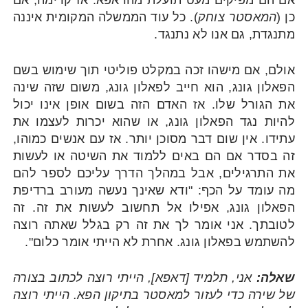
אם הם מפיקים מעט תועלת מהדאפא. אז קדימה, אם
כן (
המאסטר צוחק
). כל עוד הממשלה המקומית איננה
מתנגדת, גם אנו לא נתנגד.
אולם, אם מישהו זכה במקלט פוליטי תוך שימוש בשם
הפאלון גונג, הוא חייב לפאלון גונג, משום שזה שינה
את הגורל שלו. אז האדם הזה בשום אופן אינו יכול
להיות נגד הפאלון גונג, או שהוא יכרות לעצמו את
עתידו. אין שום דבר מסוכן יותר. אז עם אנשים כמוהו,
זה בסדר אם הם באים ללמוד את השיטה או לעשות
את התרגילים, אבל במהלך הדרך עליכם לספר להם
מה עומד על הכף: "ודא שאינך נעשה מעורב ברדיפת
הפאלון גונג, אפילו אל תחשוב לעשות את זה. זה
לטובתך. אני אומר לך את זה רק בגלל שאתה רוצה
להשתמש בפאלון גונג. אחרת לא הייתי אומר כלום".
שאלה:
אני, תלמיד [דאפא], הייתי רוצה לכתוב בצורה
של שירה כדי לעזור למאסטר בתיקון הפא. הייתי רוצה