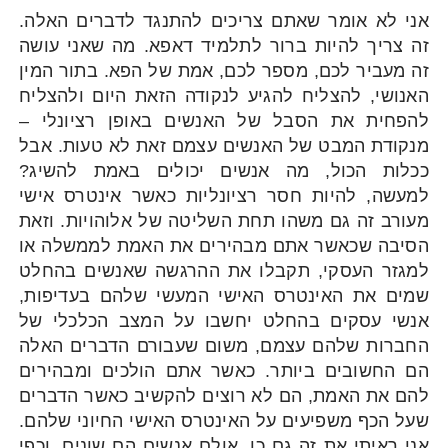
אני לא אומר שאתם צריכים להתנגד לדברים האלה.
זה צריך להיות ברור לתלמיד דאפא. מה שאני עושה
זה מעביר לכם, מספר לכם, אמת של הפא. בתור המין
האנושי, להצליח להגיע לנקודה הזאת היום ולהצליח
להפחית את הסבל של האנשים באופן רציונלי –
מנקודת המבט של האנשים עצמם זאת לא טעות. אבל
ככלות הכול, מה אנשים יכולים באמת להשיג?
למעשה, להיות חסר רציונליות כאשר אינטרס אישי
מעורב זה גם משהו תחת השליטה של אלוהויות. וזאת
הסיבה שכאשר אתם מבהירים את האמת לממשלה או
למגזר העסקי, תקבלו את ההרגשה שאנשים בהחלט
שמים את האינטרס האישי המעשי שלהם בעדיפות,
אנשי עסקים בהחלט יחשבו על המצב הכלכלי של
החברות שלהם עצמם, משום שעבורם הדברים האלה
הם החשובים ביותר. כאשר אתם הולכים ומבהירים
להם את האמת, הם לא רוצים להקשיב כאשר הדברים
שעל הכף משפיעים על האינטרס האישי החיוני שלהם.
אני ראיתי את זה גם כן. אולם אנשים הם שונים, וכפי