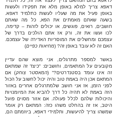
לדאפא בהם המתאם צריך לעצור את זה, כל תלמיד
דאפא צריך למלא באופן מלא את תפקידו ולעשות
באופן פעיל את מה שעליו לעשות כתלמיד דאפא.
בשעה שאתם מאמתים את הפא, כל מה שאתם
חושבים, רואים, פוגשים, או יכולים לזהות – קדימה,
לכו ועשו את זה, ורק אז אתם הולכים בדרך של
עצמכם ומחשלים את המוסריות האדירה של עצמכם.
האם זה לא עובד באופן זה? (
מחיאות כפיים
)
באשר למספר מתרגלים, אני מוצא שהם עדיין
מקובעים על המתאמים, וחושבים: "כיצד זה שמתאם
זה אינו עומד בסטנדרטים?" (
המאסטר צוחק
) אם
המתאם אכן היה באמת טוב והיה יכול לחשוב על הכול
לפני הזמן, אז אני חושב שלמתרגלים אחרים באזור
הזה באמת לא תהיה כל דרך להביא את המיומנויות
והיכולות שלהם לכלל פעולה. אם אזור מסוים פועל
היטב, אז זה בהחלט משהו כזה: המתאם רק אומר
שמשהו צריך להיעשות, ותלמידי דאפא, ביוזמתם הם,