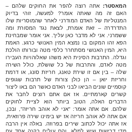
המאסטר:
אתה רוצה להפר את החוקים שלהם –
האם זה מה שאתה אומר? למעשה, זוהי בדיוק
המנטליות של האדם המודרני לאחר שהמוסריות שלו
התדרדרה – זאת אומרת, לצאת נגד המסורת ומה
ששמרני. אני לא מדבר כאן עליך. אני אומר שמבחינת
הפא זהו המקום בו נמצא המין האנושי כרגע. האמת
היא, המין האנושי מסתחרר כלפי מטה ובורותו הולכת
וגדלה. התרבות הסינית היא משהו שאלוהויות העבירו
מטה לאדם, והתרבות של כל שושלת, כולל השירה
שלה – בין אם זו שירת טאנג, חריזת סונג, או דרמת
וחריזת יואן – הן כולן צורות של תרבות שגופים
קוסמיים שונים הביאו לבני האדם כאשר הם באו ליצור
קשרים קארמתיים. אז אם אתם רוצים לחבר את
הדברים האלה, הטוב ביותר הוא לציית לחוקים
שלהם. אם אתה אומר: "אני לא אוהב חריזה", ובכן,
אם אתה לא אוהב חריזה אז יש בימינו שירה פרוזאית,
אז אתה יכול לכתוב שירים בפרוזה. באלה אין הרבה
מדי דרישות שיש למלא, והם עולים בקנה אחד עם