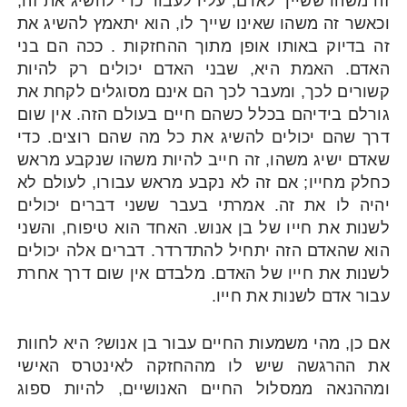
זה משהו ששייך לאדם, עליו לעבוד כדי להשיג את זה,
וכאשר זה משהו שאינו שייך לו, הוא יתאמץ להשיג את
זה בדיוק באותו אופן מתוך ההחזקות . ככה הם בני
האדם. האמת היא, שבני האדם יכולים רק להיות
קשורים לכך, ומעבר לכך הם אינם מסוגלים לקחת את
גורלם בידיהם בכלל כשהם חיים בעולם הזה. אין שום
דרך שהם יכולים להשיג את כל מה שהם רוצים. כדי
שאדם ישיג משהו, זה חייב להיות משהו שנקבע מראש
כחלק מחייו; אם זה לא נקבע מראש עבורו, לעולם לא
יהיה לו את זה. אמרתי בעבר ששני דברים יכולים
לשנות את חייו של בן אנוש. האחד הוא טיפוח, והשני
הוא שהאדם הזה יתחיל להתדרדר. דברים אלה יכולים
לשנות את חייו של האדם. מלבדם אין שום דרך אחרת
עבור אדם לשנות את חייו.
אם כן, מהי משמעות החיים עבור בן אנוש? היא לחוות
את ההרגשה שיש לו מההחזקה לאינטרס האישי
ומההנאה ממסלול החיים האנושיים, להיות ספוג