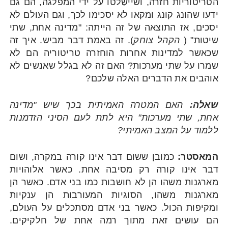
הטריטוריות חזרה, ושיישַלטו על ידי המפלגה, הם גם
ידעו שהונג קונג ומקאו לא יסכימו לכך, וגם העולם לא
יסכים, אז התוצאה של זה הייתה: "מדינה אחת, שתי
שיטות" (
הקהל צוחק
). זה באמת דבר מביש. איך זה
שכאשר למדינות אחרות הוחזרה טריטוריה הם לא
שמרו על שתי מערכות? האם זה לא בגלל שאנשים לא
אוהבים את הדברים האלה שלכם?
שאלה:
האם המטרה האמיתית בכך שיש "מדינה
אחת, שתי מערכות" היא לתת לעם הסיני הזדמנות
ללמוד על המצב האמיתי?
המאסטר:
כמובן ששום דבר אינו קורה במקרה, ושום
דבר אינו קורה רק מסיבה אחת. כאשר אלוהויות
מארגנות משהו הן לא חושבות כמו בני אדם. כאשר הן
מארגנות משהו, הסוגיות המעורבות הן ענקיות
ומקיפות הכול. כאשר בני אדם מסתכלים על העולם,
הם עושים זאת מתוך רמה אחת של חלקיקים.