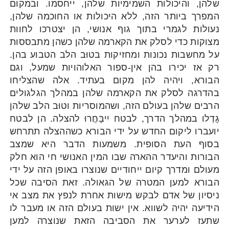
שלהן, והיכולות השמימיות שלהן, ייחסמו. ובמקום
המפרך ביותר הזה, ללא היכולות או החוכמה שלהן,
נעולות לגמרי בתוך גוף אנושי, הן יצטרכו לחוות
מצוקות כדי לסלק את הקארמה שלהן כשהן מתבססות
על מחשבות נכונות ומחזיקות בטוּב הלב הטבוע בהן.
רק אז יכירו בהן אין-ספור האלוהויות שמעל, וגם
הבורא, ויהיה להן מקום בעתיד. אלה שהצליחו
בהדרגה לסלק את הקארמה שלהן במהלך הגלגולים
הרבים שלהן בעולם הזה, ושהמוסריות וטוּב הלב שלהן
גָדְלו במהלך הדרך, לבטח יִיבָּחֲרוּ להצלה. הן לבטח
יועברו ליקום החדש על ידי הבורא כשההצלה תתרחש
בסוף העת הסופית. משמעות הדבר היא שמצב
הבורות והיעדר ההארה שבו המין האנושי חי הוא חלק
מעולם ומדרך קיום ייחודיים שנוצרו באופן הזה על ידי
הבורא למען המטרה של הגאולה. זאת הסיבה שכל
ניסיון של אדם לבקש מישות אחרת לנפץ את מצב אי
הידיעה יהיה לשווא. אין ישות בעולם הזה או מעבר לו
שתעז לערער את הסביבה הזאת שנוצרה למען