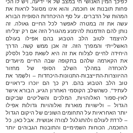
לפיכך המין האנושי חי במצב של אי ידיעה, ויש לו הכי
פחות תובנות או חוכמה, והוא אינו מסוגל לראות את
המהות של הדברים. על סף ההיכחדות הסופית הבורא
עשה את זה במטרה לאפשר לכל החיים גאולה. זה
נותן להם הזדמנות להימנע מהגורל הזה אם רק יצליחו
להיצמד לטוּב הלב הטבוע בהם אפילו בעולם
האשלייתי והמפרך הזה. זה אכן ממש קשה. הדרך
היחידה לחיים לצלוח את זה היא לשאת סבל ולסלק
את הקארמה שלהם בתקופה שבה החיים מיועדים
להכחדה במהלך השלב הסופי של מחזור
ההיווצרות-התייצבות-התנוונות-היכחדות – ולשַמר את
טוּב הלב הטבוע בהם. רק כך הם יוכרו כ"ראויים
לעתיד". כשהשלב הקוסמי האחרון הגיע, הבורא אישר
לאין-ספור האלוהויות, המלכים והשליטים שביקום
הגדול – ולישויות מוארות ואלוהויות גדולות אפילו
יותר האחראיות על התחומים השונים של היקום הגדול
– לרדת לעולם ולהתגלגל לצורה אנושית. אבל כאן, כל
החוכמה, הכוחות השמימיים והתובנות הגבוהים יותר