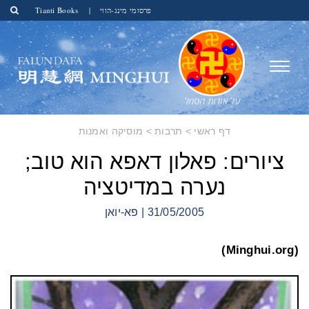
פרסומי מינג-הווי
|
Tianti Books
דף ראשי
>
תרבות
>
מוסיקה ואמנות
ציורים: פאלון דאפא הוא טוב;
נערה במדיטציה
31/05/2005 | פא-יואן
(Minghui.org)