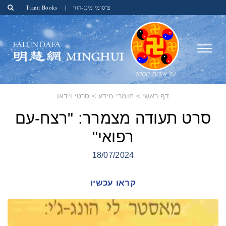
פרסומי מינג-הווי
|
Tianti Books
דף ראשי
>
חומרי מידע
>
סרטי וידאו
סרט תעודה מצמרר: "רצח-עם
רפואי"
18/07/2024
קראו עכשיו