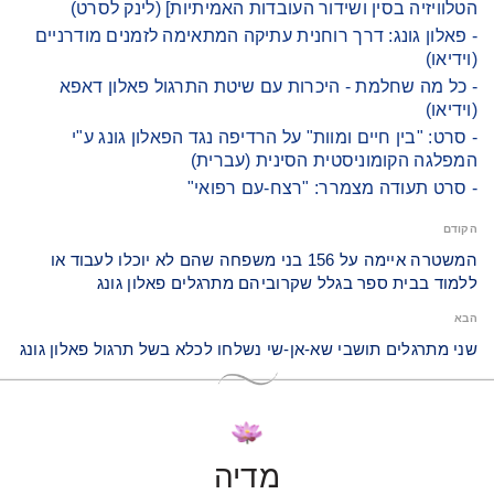
הטלוויזיה בסין ושידור העובדות האמיתיות] (לינק לסרט)
- פאלון גונג: דרך רוחנית עתיקה המתאימה לזמנים מודרניים
(וידיאו)
- כל מה שחלמת - היכרות עם שיטת התרגול פאלון דאפא
(וידיאו)
- סרט: "בין חיים ומוות" על הרדיפה נגד הפאלון גונג ע"י
המפלגה הקומוניסטית הסינית (עברית)
- סרט תעודה מצמרר: "רצח-עם רפואי"
הקודם
המשטרה איימה על 156 בני משפחה שהם לא יוכלו לעבוד או
ללמוד בבית ספר בגלל שקרוביהם מתרגלים פאלון גונג
הבא
שני מתרגלים תושבי שא-אן-שי נשלחו לכלא בשל תרגול פאלון גונג
מדיה