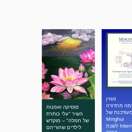
מגזין
מה מהדורה
מוסיקה ואמנות
עודכנת של
השיר "עלי כותרת
Minghui
של חמלה" – מוקדש
International לשנת
לילדים שהוריהם