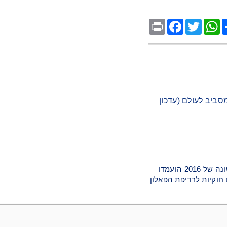
Facebook
Print
Twitter
WhatsApp
Sh
סביב לעולם (עדכון
סקירה: שן-יאנג – במחצית הראשונה של 2016 הועמדו
כים חוקיות לרדיפת הפאלון