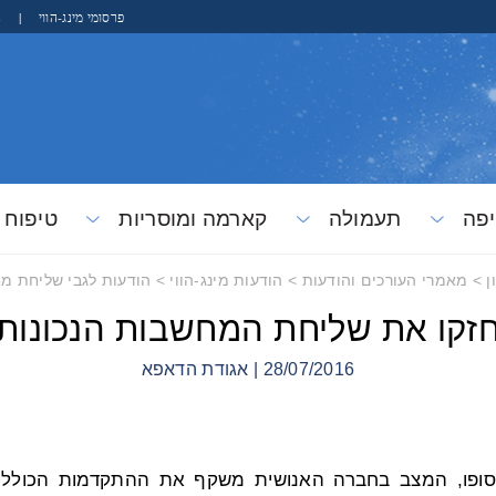
פרסומי מינג-הווי
|
s
פה
תעמולה
קארמה ומוסריות
טיפוח
ן
>
מאמרי העורכים והודעות
>
הודעות מינג-הווי
>
הודעות לגבי שליחת מח
זקו את שליחת המחשבות הנכונות
28/07/2016 | אגודת הדאפא
סופו, המצב בחברה האנושית משקף את ההתקדמות הכוללת