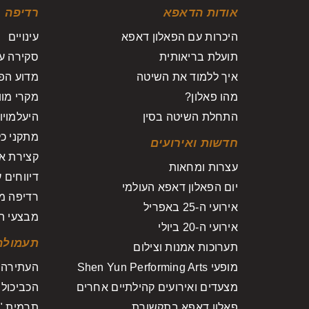
אודות הדאפא
רדיפה
היכרות עם הפאלון דאפא
עינויים
תועלת בריאותית
סקירה ע
איך ללמוד את השיטה
מדוע הפא
מהו פאלון?
מקרי מוו
התחלת השיטה בסין
היעלמויו
מתקני כל
חדשות ואירועים
קצירת אי
עצרות ומחאות
דיווחים 
יום הפאלון דאפא העולמי
רדיפה מח
אירועי ה-25 באפריל
מבצעי הפ
אירועי ה-20 ביולי
תעמולה
תערוכות אמנות וצילום
מופעי Shen Yun Performing Arts
העתירה השק
מצעדים ואירועים קהילתיים אחרים
הכביכול 1400 מקרי מוות
פאלון דאפא בתקשורת
תרמית "