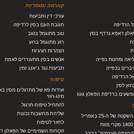
קארמה ומוסריות
עורכי דין ותביעות
ל הרדיפה
תגובת העם בסין לרדיפה
לון דאפא נרדף בסין
טוב מתוגמל בטוב
ת
רוע מתוגמל ברוע
ת
הצהרות חגיגיות
יאה ומחנות כפייה
אנשים בסין מתעוררים לאמת
ברים בכפייה
תביעות נגד ג'יאנג זמין
על הרדיפה
טיפוח
וץ לסין
ועידות פא של מתרגלים מסין ב
שעים ברדיפת הפאלון גונג
מינג-הווי
להתחיל טיפוח-תרגול
שליחת מחשבות נכונות
טה של ה-25 באפריל
לחזור לטיפוח
הכוחות השמימיים של הפאלון ד
ההצתה העצמית" בכיכר