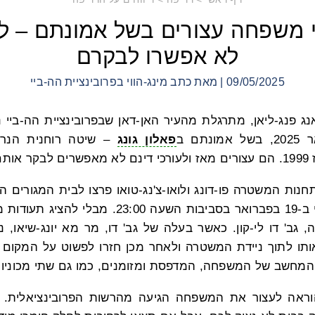
 משפחה עצורים בשל אמונתם – לעו
לא אפשרו לבקרם
09/05/2025 | מאת כתב מינג-הווי בפרובינציית הה-ביי
אנג פנג-ליאן, מתרגלת מהעיר האן-דאן שבפרובינציית הה-ביי
פאלון גונג
– שיטה רוחנית הנרד
ותם.
וטרים מתחנות המשטרה פו-דונג ולואו-צ'נג-טואו פרצו לבית המגו
בעזרת מנעולן מקצועי ב-19 בפברואר בסביבות השעה 0
 גב' דו לי-קון. כאשר בעלה של גב' דו, מר מא יונג-שיאו, נ
ותו לתוך ניידת המשטרה ולאחר מכן חזרו לפשוט על המקום 
מחשב של המשפחה, המדפסת ומזומנים, כמו גם שתי מכוניות 
אה לעצור את המשפחה הגיעה מהרשות הפרובינציאלית. הש