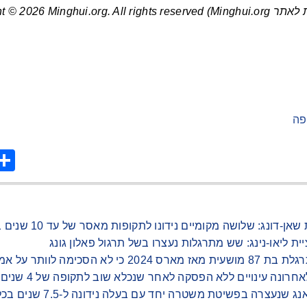
Minghui.org) Copyright © 
פה
are
ונג: שלושה מקומיים נידונו לתקופות מאסר של עד 10 שנים בשל תרגול פאלון גונג
ציית ליאו-נינג: שש מתרגלות נעצרו בשל תרגול פאלון גונג
לוותר על אמונתה בפאלון גונג
נה עינויים ללא הפסקה לאחר שנכלא שוב לתקופה של 4 שנים בשל אמונתו
- מתרגלת מהיי-לונג-ג'יאנג שנעצר