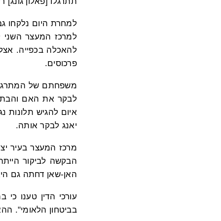
תתרגלו [פאלון גונג] 
למחרת היום נלקחו גב' יאנג בת 70, וגב'
למרכז המעצר השני 
להאכלה בכפייה. אצל
פרכוסים.
לבקר את האם והבת. 
איום להגיש תלונות נ
יאנג לבקר אותה.
מרכז המעצר בעיר יצר
הבקשה לביקור הייתה,
האן-שאן דחתה גם היא
עורכי הדין טענו כי 
בביטחון הלאומי". הה