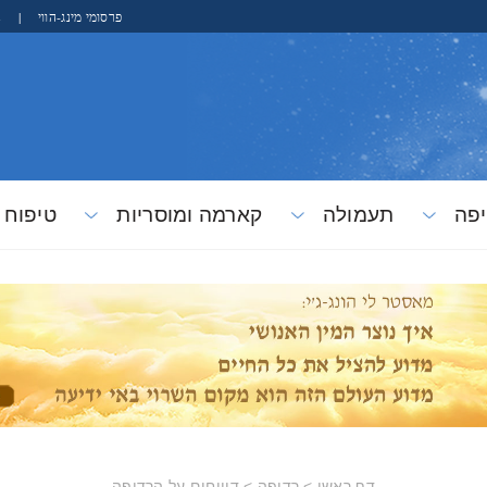
פרסומי מינג-הווי
|
s
פה
תעמולה
קארמה ומוסריות
טיפוח
דף ראשי
>
רדיפה
>
דיווחים על הרדיפה