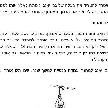
רה להטריד את בעלה של גב' יאנג וניסתה לאלץ אותו לפטר 
מהמשטרה להחזיר את הכסף המזומן שהוחרם מהמשפחה, אך לל
ם והבת
באחד באוקטובר 2000 האם והבת נעצרו בכיכר טיאננמן, כשהגיעו לשם לעתור
הועברו למרכז המעצר של האן-דאן. ג
שים כמו בין הירכיים, בתי השחי ומאחורי הראש. וגם אזקו
בקרסוליה.
נשלחה גב' יאנג למחנה עבודה בכפייה למשך שנה, שם תלו אותה ע