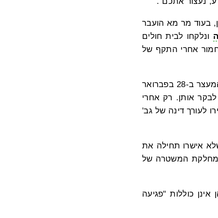
ע, נעצור אתכם".
, בעוד מר מא הועבר
ה
ונלקחו לבית חולים
חמור אחרי התקף של
משפחתם של המתרגלים שכרה עבורם שלושה עורכי דין. שניים מהם הגיעו למרכז המעצר ב-28 בפברואר
בקר אותן. רק אחרי
 לעורך דינה של גב'
שלא אישרו תחילה את
". מחלקת המשטרה של
אינן כוללות "פגיעה