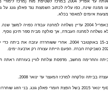
בדיקות. הם החזיקו אותה עד אפריל 2004 במרכז לשטיפת מוח (
ו ממנה שינה, כפו עליה לכתוב השמצות נגד פאלון גונג על גו
מצעות איומים למאסר בכלא.
אף שגב' דו שוחררה באפריל 2004 עדיין נשלחה למחנה עבודה כפויה
 נשלחה למחנה העבודה, אך סולקה מבית ספר תיכון נוסף.
גב' יאנג נעצרה שוב ב-15 באוקטובר 2004. אחרי ששוחררה עזבה
ה והחרימה מחשב, מדפסת וצלחת לוויין בעזרתה ראתה תכנ
גב' דו ובעלה נעצרו בסוף ינואר 2015 בשל הפצת חומרי פאלון גונג. בני