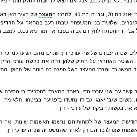
רק בבית לא נציק לכם, אבל אם תצאו לרחובות לחלק חומרי מיד
 דו בת 40, למרכז ה
מעצר
של העיר האן-דאן
לגברים. שלושת בני המשפחה שבתו רעב במחאה על ה
רדיפ
 גב' דו התפתח לחץ דם גבוה בפברואר ומר מא נכנס למצב 
השוטר האחראי על התיק שלהן דחה את בקשת עורכי הדין ל
גד המשטרה ומרכז המעצר בשל הפרה כה בוטה של החוק, התירו
 קשר עם שני עורכי הדין באחד במארס ו"הסביר" כי הסיבה 
 משום שגב' יאנג וגב' דו נחשדו ב"פגיעה בביטחון הלאומי
 את בקשות הביקור של עורכי הדין.
בהודעות המעצר של לקוחותיהם נרשמו האשמות שונות, אך הן 
אשמות שונו לדבריהם רק לאחר שהמשפחה שכרה עורכי דין.