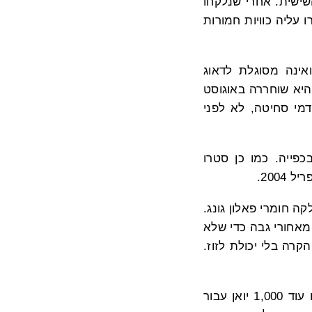
מה השישית. אחרי שנלקחו
עליה כוויות חמורות
אינה מסוגלת לדאוג
יא שוחררה באוגוסט
ה 2,000 יואן. גב' דו שוחררה לאחר חודשיים ו-6000 יואן דמי סחיטה, לא לפני
ב והואכלה בכפייה. כמו כן סטרו
200.
סה גב' דו על ידי המשטרה ב-10 בדצמבר 2003, כשחילקה חומרי פאלון גונג.
אחורי גבה כדי שלא
רה בלי יכולת לזוז.
בדצמבר 2003 סחטה המשטרה 8,000 יואן ממשפחתה של גב' דו והורו להם לשלם עוד 1,000 יואן עבור