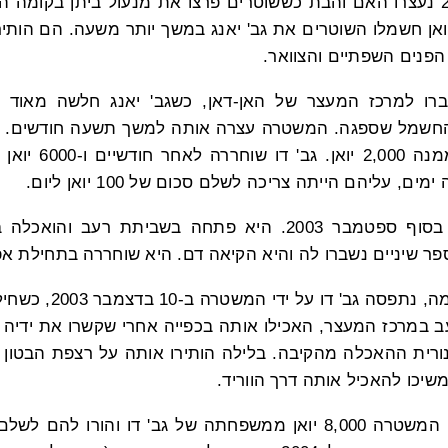
בתחילת נובמבר 2002 נעצרו האם והבת כששוטרים פרצו את מנעול ביתן בקו
ן חשמלו השוטרים את גב' יאנג במשך יותר משעה. הם הותירו 
 הפנים השפתיים והצוואר.
רו למרכז המעצר של האן-דאן, כשגב' יאנג חלשה מאוד ו
חשמל שספגה. המשטרה עצרה אותה למשך תשעה חודשים. ה
2003 אחרי שסחטו ממנ
, עליהם הייתה צריכה לשלם סכום של 100 יואן ליום.
גב' יאנג נעצרה שוב בסוף ספטמבר 2003. היא פתחה בשביתת רע
ר שיניים נשברו לה והיא הקיאה דם. היא שוחררה בתחילת אפריל 4
במהלך מעצרה של אמה, נתפ
במרכז המעצר, האכילו אותה בכפייה אחרי שקשרו את ידיה מ
רית ההאכלה מהקיבה. בלילה הותירו אותה על רצפת הבטון הק
יכו להאכיל אותה דרך הווריד.