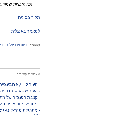
(כל הזכויות שמורות לאתר 2026 Minghui.org. All rights reserved
מקור בסינית
למאמר באנגלית
דיווחים על הרדי
קטגוריה:
מאמרים קשורים
- העיר לין-יי, פרובינציית שאן-ד
- העיר שן-יאנג, פרובינ
- קצבת הפנסיה של מתרגלת בת 87 מושעית מאז מארס 2024 כי לא הסכימה 
- מתרגל מהו-נאן עבר לאחרו