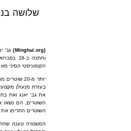
שלושה בני
(Minghui.org)
גב' י
וחתנה ב-19 בפברואר 2025, בשל אמונתם ב
הקומוניסטי הסיני מאז 1999. הם עצורים מאז ולעורכי דינם לא מאפשרים לבקר א
יותר מ-20 ש
את גב' יאנג ואת בתה,
השוטרים, הם נשאו א
השוטרים החרימו את ה
המשטרה טענה שההור