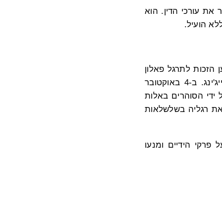
את עורכי הדין. הוא
א הועיל.
 למען הזכות לתרגל פאלון
גונג. הן היו עצורות במרכז המעצר של יאן-צ'ינג, טרם הוחזרו למשרד הקישור בבייג'ינג. ב-4 באוקטובר
ב' דו שהייתה אז רק נערה בת 16 חושמלה על ידי הסוהרים באלות
 את רגליה בשלשלאות
ל פרקי הידיים ומנעו