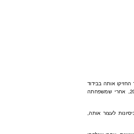
. מאוחר יותר החזיקו אותה בבידוד
במשך יותר מחודש ימים, בשל סירובה לוותר על אמונתה. כששוחררה ביולי 2001, אחרי שמשפחתה
 ניסיונות לעצור אותה,