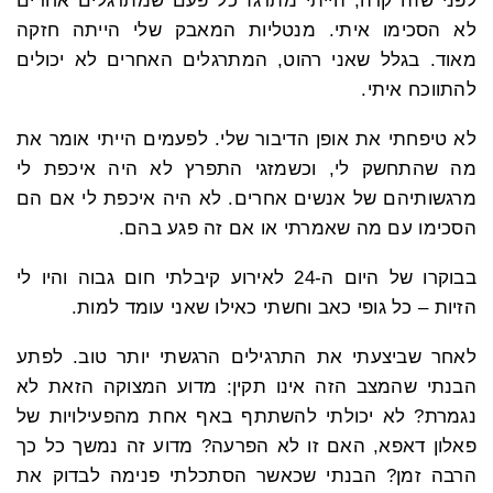
לפני שזה קרה, הייתי מתרגז כל פעם שמתרגלים אחרים
לא הסכימו איתי. מנטליות המאבק שלי הייתה חזקה
מאוד. בגלל שאני רהוט, המתרגלים האחרים לא יכולים
להתווכח איתי.
לא טיפחתי את אופן הדיבור שלי. לפעמים הייתי אומר את
מה שהתחשק לי, וכשמזגי התפרץ לא היה איכפת לי
מרגשותיהם של אנשים אחרים. לא היה איכפת לי אם הם
הסכימו עם מה שאמרתי או אם זה פגע בהם.
בבוקרו של היום ה-24 לאירוע קיבלתי חום גבוה והיו לי
הזיות – כל גופי כאב וחשתי כאילו שאני עומד למות.
לאחר שביצעתי את התרגילים הרגשתי יותר טוב. לפתע
הבנתי שהמצב הזה אינו תקין: מדוע המצוקה הזאת לא
נגמרת? לא יכולתי להשתתף באף אחת מהפעילויות של
פאלון דאפא, האם זו לא הפרעה? מדוע זה נמשך כל כך
הרבה זמן? הבנתי שכאשר הסתכלתי פנימה לבדוק את