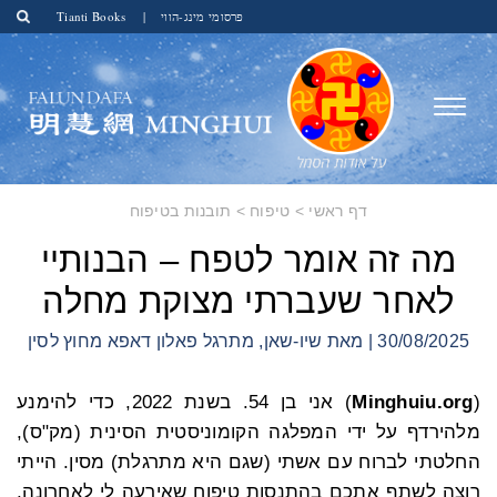
פרסומי מינג-הווי
|
Tianti Books
דף ראשי
>
טיפוח
>
תובנות בטיפוח
מה זה אומר לטפח – הבנותיי
לאחר שעברתי מצוקת מחלה
30/08/2025 | מאת שיו-שאן, מתרגל פאלון דאפא מחוץ לסין
(
Minghuiu.org
) אני בן 54. בשנת 2022, כדי להימנע
מלהירדף על ידי המפלגה הקומוניסטית הסינית (מק"ס),
החלטתי לברוח עם אשתי (שגם היא מתרגלת) מסין. הייתי
רוצה לשתף אתכם בהתנסות טיפוח שאירעה לי לאחרונה,