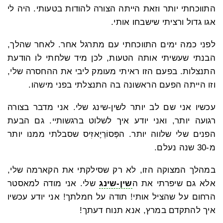
התווכחתי יותר וזאת הייתה הצורה להודות בטעותי. היה לי
אגו גדול ורציתי שישבחו אותי.
לפני כמה ימים התווכחתי עם מתרגל אחר. לאחר שהלך,
הבנתי שעשיתי אותה הטעות, לכן מיד שלחתי לו הודעת
התנצלות. בפעם הזו ראיתי מעומק ליבי את ההחסרה שלי,
וזו הייתה הפעם הראשונה בה התנצלתי בפני מישהו.
עכשיו אני שם לב יותר לשין-שינג שלי. אני מדבר בצורה
רגועה יותר, ואני יודע איך לשלוט ברגשותיי. גם הבעת
הפנים שלי שלווה יותר. הפְּסוֹרְיָאזִיס שסבלתי ממנו יותר
מ-30 שנה נעלם.
במהלך המצוקה הזו, לא רק שסילקתי את הקארמה שלי,
אלא גם שיפרתי את ה
שין-שינג
שלי. אני מודה למאסטר
הרחום על שהציל אותי! תודה על חמלתך! אני יודע עכשיו
איך להתקדם במרץ, אנא תנוח דעתך!