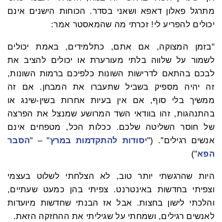
מתרגל פאלון דאפא ושאני בסדר. הכוחות הישנים אינם
יכולים להפריע לי! זכרתי מה שהמאסטר אמר:
"בזמן המצוקה, אם אתם, כתלמידים, באמת יכולים
לשמור על שלווה בלתי מעורערת או יכולים להציב את
לבכם בהתאם לדרישות השונות כלפיכם ברמות השונות,
זה יהיה מספיק בשביל שתעברו את המבחן. אם זה
ממשיך בלי סוף, אם אין בעיות אחרות בשין-שינג או
בהתנהגות, זהו בוודאי השד המרושע שמנצל את הפרצה
של חוסר השליטה שלכם. ככלות הכל, מטפחים אינם
אנשים רגילים". ("
יסודות להתקדמות במרץ
"
–
"
הסבר
הפא
")
היות שהרגשתי יותר טוב, לא הצלחתי לשלוט בעצמי
וצפיתי בחדשות באינטרנט. צפיתי בהן כמעט שעתיים,
והלכתי לישון בחצות. אבל אז הבנתי שחדשות מיועדות
לאנשים רגילים, ושמחתי על שגיליתי את ההחזקה הזאת.