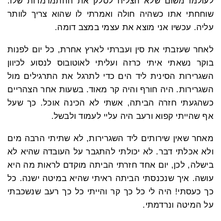
לעולמו משום שלא הצליח לסלק את ההתמרמרות שלו.
שוחחתי אתו כשהיה חולה ואמרתי לו שהוא צריך לוותר
עליה. עכשיו אני מוצא את עצמי במצב דומה.
לאחר שעזבתי את סין ועברתי לארץ אחרת, כל יום לפנות
בוקר נשאתי איתי כרזה ועליתי לאוטובוס לנסוע לכיוון
השגרירות הסינית ליד הים כדי לתרגל את התרגילים מול
השגרירות. היה חורף והיה קר מאוד. בשעות אחר הצהריים
כשהגעתי חזרה הביתה, אשתי לא הכינה אוכל. כך שעל
אף שהייתי קפוא ורעב היה עליי לעמוד ולבשל.
מאחר שאין שירותים ליד השגרירות, לא שתיתי הרבה מים
ולא אכלתי דבר. לא יכולתי להתגבר על העובדה שהיא לא
בישלה, לכן, יום אחד חזרתי הביתה מוקדם לראות מה היא
עושה. איך שנכנסתי הביתה ראיתי שהיא במיטה ישנה. כל
כך כעסתי! היה לי כל כך קר והייתי כל כך רעב שנשכבתי
על המיטה ונרדמתי.