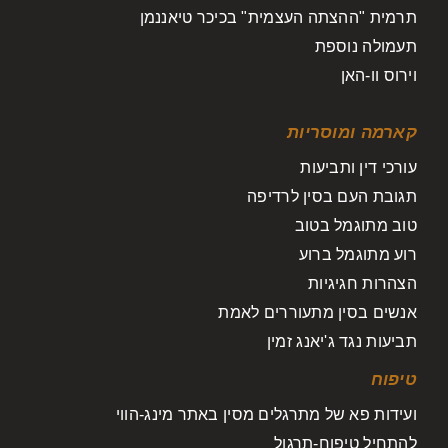
תרמית "ההצתה העצמית" בכיכר טיאננמן
תעמולה נוספת
וירוס וו-האן
קארמה ומוסריות
עורכי דין ותביעות
תגובת העם בסין לרדיפה
טוב מתוגמל בטוב
רוע מתוגמל ברוע
הצהרות חגיגיות
אנשים בסין מתעוררים לאמת
תביעות נגד ג'יאנג זמין
טיפוח
ועידות פא של מתרגלים מסין באתר מינג-הווי
להתחיל טיפוח-תרגול