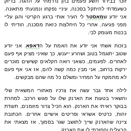
זוכר בבירור תשע פעמים בהן נרדמתי על ההגה. בדיוק
כשעמדתי להיתקל בסכנה, עיניי נפקחו ונמנעתי מתאונה.
אני יודע ש
מאסטר
לי העיר אותי ברגע הקריטי והגן עליי
מפני פגיעה. אחרי כל היחלצות כזאת מסכנה, הודיתי לו
בכנות מעומק לבי.
בזכות אשתי אני יודע את האמת על ה
דאפא
. אני יודע
שטוב יתוגמל בטוב ושהרע ייענש, כך שאיני מציק אף פעם
לאחרים. לפעמים, כשאני רואה חקלאים קשישים מוכרים
ירקות ברחוב, אני מבין כמה קשה להם, אז אני אף פעם
לא מתמקח על המחיר ומשלם כל מה שהם מבקשים.
לילה אחד גבר עשה את צרכיו מאחורי המשאית שלי
והשאיר בטעות את הארנק שלו על פגוש הרכב. למחרת
בבוקר ראיתי את הארנק. הוא הכיל צרור מזומנים, תעודת
זהות, כרטיס אשראי ופריטים אישיים אחרים. הכתובת
ציינה שהארנק שייך לתושב שגר בסמוך, אז מצאתי את
הבעלים והחזרתי לו את הארנק.