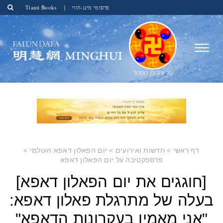
פרסומי מינג-הווי
|
Tianti Books
דף ראשי
>
חדשות ואירועים
>
יום הפאלון דאפא העולמי
>
פרספקטיבה על יום הפאלון דאפא
[חוגגים את יום הפאלון דאפא]
בעלה של מתרגלת פאלון דאפא:
"אני מאמין בעקרונות הדאפא"