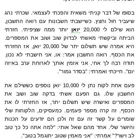
בסופו של דבר קניתי משאית והפכתי לעצמאי. שכרתי נהג
שיעביר חול וחצץ. כשיישבתי חשבונות עם רואה החשבון,
הוא שילם לי 20,000
יואן
יותר ממה שציפיתי. חזרתי
הביתה וביקשתי מאשתי לבדוק שוב ושוב את המספרים.
היא אמרה שיש תשלום יתר של 20,000 יואן, אז החזרתי
את הכסף. רואה החשבון אמר: או, אני חישבתי לא נכון.
תודה רבה לך אחי, אני אזמין אותך לארוחת ערב באיזה
יום". חייכתי ואמרתי: "בסדר גמור".
פעם אחת לקוח נתן לי 10,000 יואן נוספים כששילם את
החשבון שלו. גם הפעם אשתי בדקה שוב ושוב את
המספרים ואישרה שיש תשלום יתר, אז החזרתי לו את
הכסף. זה קרה מספר פעמים. כמעסיקים, הלקוחות שלי
שומרים על קשר זה עם זה ולכן הם יודעים על הכנות
והיושר שלי. אחד מהם שאל אותי: "למה אתה כל כך טוב
לב וישר?" אמרתי: "אני מאמין שטוב יתוגמל בטוב".