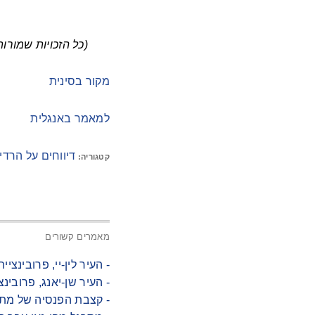
(כל הזכויות שמורות לאתר 2026 Minghui.org. All rights reserved
מקור בסינית
למאמר באנגלית
דיווחים על הרדי
קטגוריה:
מאמרים קשורים
- העיר לין-יי, פרובינציית שאן-ד
- העיר שן-יאנג, פרובינ
- קצבת הפנסיה של מתרגלת בת 87 מושעית מאז מארס 2024 כי לא הסכימה 