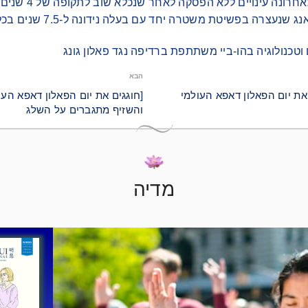
נה עינויים ללא הפסקה לאחר שנכלא שוב לתקופה של 4 שנים בשל אמונתו
- מתרגלת מהיי-לונג-ג'יאנג שנעצר
וטכנולוגיה בהו-ביי משתתפת ברדיפה נגד פאלון גונג
הבא
את יום הפאלון דאפא העולמי
[חוגגים את יום הפאלון דאפא העו
והשזיף מתגברים על השלג
מדיה