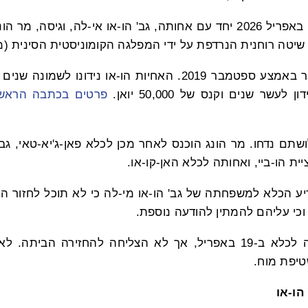
גב' הו-או נעצרה ב-19 באפריל 2026 יחד עם אחותה, גב' הו-או אי-לה, וגי
 שיטה רוחנית הנרדפת על ידי המפלגה הקומוניסטית הסינית (מק"ס) 
ת הו-או נידונו לשמונה שנים וקנס של 40,000
עשר שנים וקנס של 50,000 יואן.
פרטים בכתבה הראשו
שתם נדחו. מר הונג הוכנס לאחר מכן לכלא פאן-ג'יא-טאי, גב'
ית הו-ביי, ואחותה לכלא האן-קו-או.
במארס 2026 הודיע הכלא למשפחתה של גב' הו-או מי-לה כי לא תוכל לחז
משפחתה עדיין הגיעה לכלא ב-19 באפריל, אך לא הצליחה להחזירה הב
יפת מוח.
הו
-או