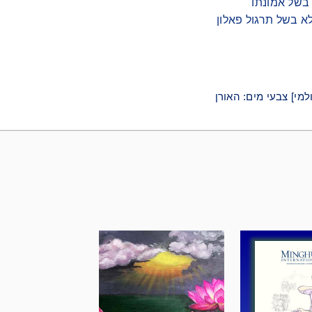
ה בפשיטת משטרה יחד עם בעלה נידונה ל-7.5 שנים בכלא בשל תרגול פאלון
למי] צבעי מים: האורן