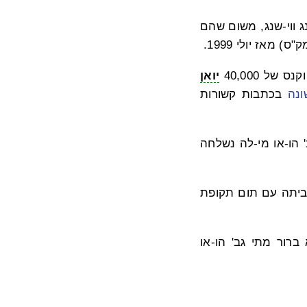
סה, מר הונג ווי-שנג, משום שהם
מאז יולי 1999.
יואן
נה
בכתבות קשורות
 הו-או מי-לה נשלחה
ור הביתה עם תום תקופת
יתה. לא ברור מתי גב' הו-או