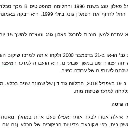
גב' הו-או החלה לתרגל פאלון גונג
שהמשטר הקומוניסטי החל לרדוף את הפאלון גונג
בסוף דצמבר 99
שני שוטרים תפסו את גב' הו-או ב-21 בדצמבר 2000 ולקחו
הייתה עצורה שם במשך שבועיים, היא הועברה למרכז ה
מעצר
ש
נשלחה לשנתיים של עבודה כפויה.
למעצרה של גב' הו-או ב-19 באפריל 2018, התלווה גזר דין של שמונה
לקחה למרכז שטיפת מוח.
 וגיסה
ו אי-לה אסרו לבקר אותה אפילו פעם אחת במהלך מאסרה, כ
שק בית, כפי שקובעת מדיניות הביקורים של הכלא (גם אם על