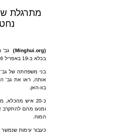
נחטפ
(Minghui.org)
בכלא ב-19 באפריל 2026 ונלקחה משם ישירות למרכז שטיפת מוח מול עיני משפחתה.
בני משפחתה של גב' ה
אותה, ראו את גב' הו
בוו-האן.
כ-20 איש מהכלא,
ומנעו מהם להתקרב א
המוח.
כעבור עימות שנמשך יותר מ-30 דקות, צוות המרכז לשטיפת מ