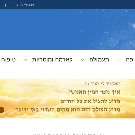
פרסומי מינג-הווי
|
s
פה
תעמולה
קארמה ומוסריות
טיפוח
דף ראשי
>
רדיפה
>
דיווחים על הרדיפה