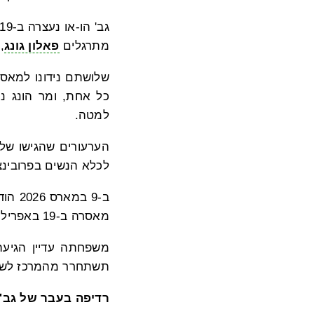
מתרגלים
פאלון גונג
,
שלושתם נידונו למאסר באמצע ספטמבר 2019. האחיו
כל אחת, ומר הונג נידון ל
למטה.
הערעורים שהגישו שלו
לכלא הנשים בפרובינצי
ב-9 
מאסרה ב-19 באפריל וכי עליהם להמתין להודעה נוספת.
תשתחרר מהמרכז לשט
רדיפה בעבר של גב' 