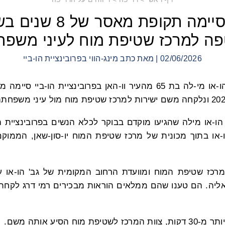
מתרגלת שסיימה תקופת 
ה למרכז שטיפת מוח לעיני משפ
02/06/2026 | מאת כתב מינג-הווי בפרובינציית הו-ביי
גב' הו-או מי-לה בת 65 מהעיר וו-האן בפרובינציית הו-בי
ו-או מילה שהגיעו מוקדם בבוקר לכלא הנשים בפרובינציית הו
-או בתוך מכונית של מרכז שטיפת המוח יו-סון-שאן, הממוקם
 ממרכז שטיפת המוח ומוועדת הרחוב המקומית של גב' הו-או
ליה. הם טענו שהם ממלאים הוראות מבכירים רמי דרג לקחת
וח הסיע אותה משם.