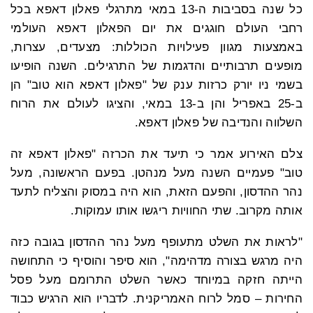
כל שנה בסביבות ה-13 במאי מתרגלי פאלון דאפא בכל
רחבי העולם חוגגים את יום הפאלון דאפא העולמי
באמצעות מגוון פעילויות הכוללות: מצעדים, עצרות,
מופעים תרבותיים והדגמות של התרגילים. השנה הופיעו
בשמי ניו יורק כרזות ענק של "פאלון דאפא הוא טוב" הן
ב-25 באפריל והן ב-13 במאי, והציגו לעולם את הרוח
השלווה והנדיבה של פאלון דאפא.
צלם האירוע אמר כי תיעד את הכרזה "פאלון דאפא זה
טוב" פעמיים השנה מעל מנהטן. בפעם הראשונה, מעל
נהר ההדסון, והפעם הזאת, הוא היה במסוק והצליח לתעד
אותה מקרוב. שתי החוויות ריגשו אותו עמוקות.
"לראות את השלט מתעופף מעל נהר ההדסון בגובה כזה
היה מרגש בצורה מדהימה", הוא סיפר והוסיף כי התחושה
הייתה חזקה במיוחד כאשר השלט התרומם מעל פסל
החירות – סמל לרוח האמריקנית. לדבריו הוא הרגיש כבוד