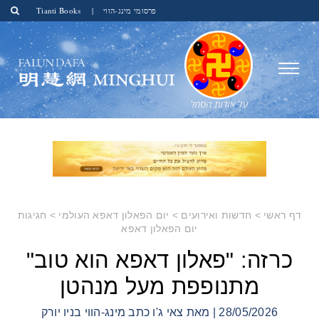
פרסומי מינג-הווי
|
Tianti Books
דף ראשי
>
חדשות ואירועים
>
יום הפאלון דאפא העולמי
>
חגיגות
יום הפאלון דאפא
כרזה: "פאלון דאפא הוא טוב"
מתנופפת מעל מנהטן
28/05/2026 | מאת צאי ג'ו כתב מינג-הווי בניו יורק