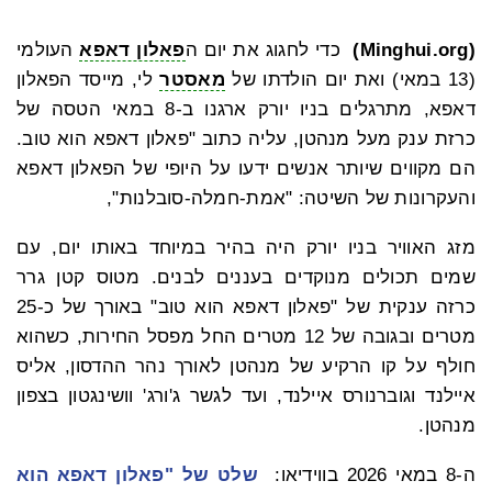
(Minghui.org)
כדי לחגוג את יום ה
פאלון דאפא
העולמי
(13 במאי) ואת יום הולדתו של
מאסטר
לי, מייסד הפאלון
דאפא, מתרגלים בניו יורק ארגנו ב-8 במאי הטסה של
כרזת ענק מעל מנהטן, עליה כתוב "פאלון דאפא הוא טוב.
הם מקווים שיותר אנשים ידעו על היופי של הפאלון דאפא
והעקרונות של השיטה: "אמת-חמלה-סובלנות",
מזג האוויר בניו יורק היה בהיר במיוחד באותו יום, עם
שמים תכולים מנוקדים בעננים לבנים. מטוס קטן גרר
כרזה ענקית של "פאלון דאפא הוא טוב" באורך של כ-25
מטרים ובגובה של 12 מטרים החל מפסל החירות, כשהוא
חולף על קו הרקיע של מנהטן לאורך נהר ההדסון, אליס
איילנד וגוברנורס איילנד, ועד לגשר ג'ורג' וושינגטון בצפון
מנהטן.
ה-8 במאי 2026 בווידיאו:
שלט של "פאלון דאפא הוא