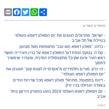
Facebook
Print
Twitter
WhatsApp
Share
מאמרים קשורים
- ישראל: מתרגלים חוגגים את יום הפאלון דאפא העולמי
בטיילת של תל-אביב
- כרזה: "פאלון דאפא הוא טוב" מתנופפת מעל מנהטן
- קנדה: בטקס הנפת דגל הפאלון דאפא על בניין העירייה חושף
ראש העיר איום שקיבל מהקונסוליה הסינית, ומצהיר שימשיך
לתמוך
- ניו יורק: מורים ותלמידים מ"אקדמיית לוטוס קטן" חוגגים את
"יום הפאלון דאפא העולמי"
- דיווח בתמונות: מתרגלי פאלון דאפא מכל שדרות החיים
בצעדה הגדולה בניו יורק
- יום הפאלון דאפא העולמי 2024 נחגג בפארק הירקון בתל
אביב
הקודם